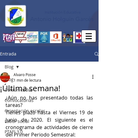
Institución Educativa
Antonio Holguín Garcés
Entrada
Blog
Alvaro Posse
Blog
1 min de lectura
¡Última semana!
Comunicados
¿Aún no has presentado todas las 
Convocatorias
tareas?
Orientación escolar
Tienes plazo hasta el Viernes 19 de 
Junio de 2020. El siguiente es el 
Labor social
cronograma de actividades de cierre 
PTAFI 3.0
del Primer Periodo Semestral: