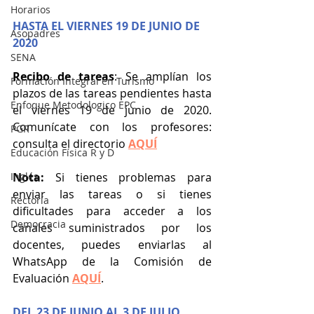
Horarios
HASTA EL VIERNES 19 DE JUNIO DE 
Asopadres
2020
SENA
Recibo de tareas
: Se amplían los 
Formación Integral en Turismo
plazos de las tareas pendientes hasta 
Enfoque Metodologico EPC
el viernes 19 de junio de 2020. 
Comunícate con los profesores: 
PGR
consulta el directorio 
AQUÍ
Educación Física R y D
Inglés
Nota: 
Si tienes problemas para 
enviar las tareas o si tienes 
Rectoría
dificultades para acceder a los 
Democracia
canales suministrados por los 
docentes, puedes enviarlas al 
WhatsApp de la Comisión de 
Evaluación 
AQUÍ
.
DEL 23 DE JUNIO AL 3 DE JULIO