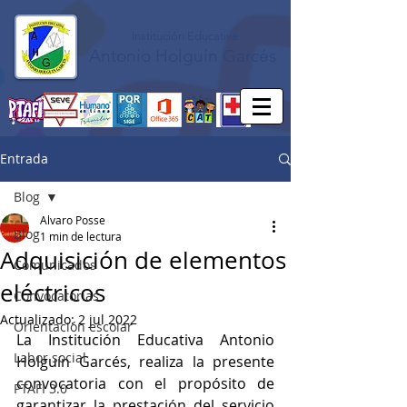
Institución Educativa
Antonio Holguín Garcés
Entrada
Blog
Alvaro Posse
Blog
1 min de lectura
Adquisición de elementos
Comunicados
eléctricos
Convocatorias
Actualizado:
2 jul 2022
Orientación escolar
La Institución Educativa Antonio 
Labor social
Holguín Garcés, realiza la presente 
convocatoria con el propósito de 
PTAFI 3.0
garantizar la prestación del servicio 