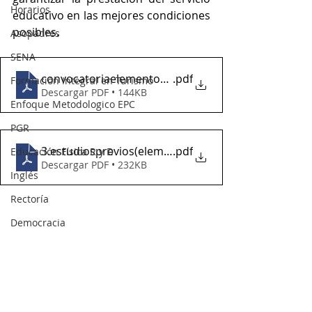
Horarios
educativo en las mejores condiciones 
posibles.
Asopadres
SENA
convocatoriaelementoselectricos2022
.pdf
Formación Integral en Turismo
Descargar PDF • 144KB
Enfoque Metodologico EPC
PGR
3.estudiosprevios(elementos electricos)
.pdf
Educación Física R y D
Descargar PDF • 232KB
Inglés
Rectoría
Democracia