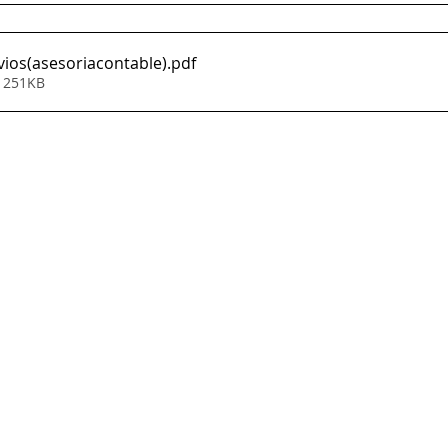
vios(asesoriacontable)
.pdf
• 251KB