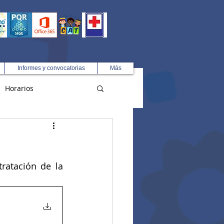
Informes y convocatorias
Más
Horarios
R
ratación de la 