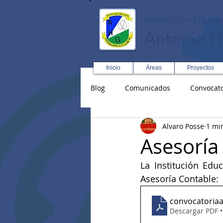
Institución Educat
Antonio H
Inicio
Áreas
Proyectos
Blog
Comunicados
Convocato
Alvaro Posse
1 mi
Asopadres
SENA
Forma
Asesoría
La Institución Edu
Educación Física R y D
Inglé
Asesoría Contable:
convocatoria
Descargar PDF 