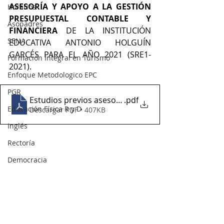
ASESORÍA Y APOYO A LA GESTIÓN 
Horarios
PRESUPUESTAL CONTABLE Y 
Asopadres
FINANCIERA
 DE LA INSTITUCIÓN 
SENA
EDUCATIVA ANTONIO HOLGUÍN 
GARCÉS PARA EL AÑO 2021 (SRE1-
Formación Integral en Turismo
2021).
Enfoque Metodologico EPC
PGR
Estudios previos asesoría contable
.pdf
Educación Física R y D
Descargar PDF • 407KB
Inglés
Rectoría
Democracia