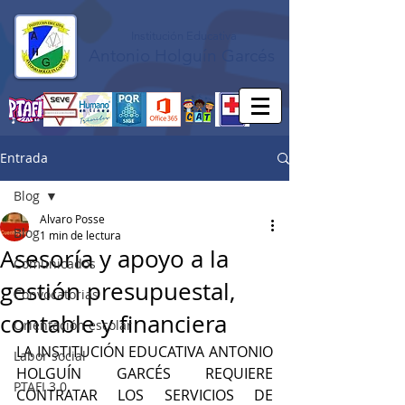
Institución Educativa
Antonio Holguín Garcés
Entrada
Blog
Alvaro Posse
Blog
1 min de lectura
Asesoría y apoyo a la
Comunicados
gestión presupuestal,
Convocatorias
contable y financiera
Orientación escolar
LA INSTITUCIÓN EDUCATIVA ANTONIO 
Labor social
HOLGUÍN GARCÉS REQUIERE 
PTAFI 3.0
CONTRATAR LOS SERVICIOS DE 