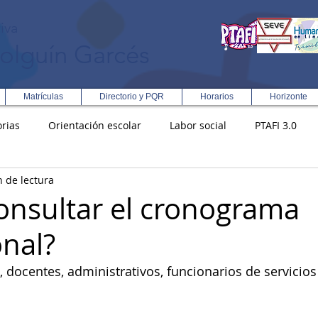
iva
olguín Garcés
Matrículas
Directorio y PQR
Horarios
Horizonte
rias
Orientación escolar
Labor social
PTAFI 3.0
n de lectura
ción Integral en Turismo
Enfoque Metodologico EPC
PG
nsultar el cronograma
onal?
s
Rectoría
Democracia
, docentes, administrativos, funcionarios de servicios