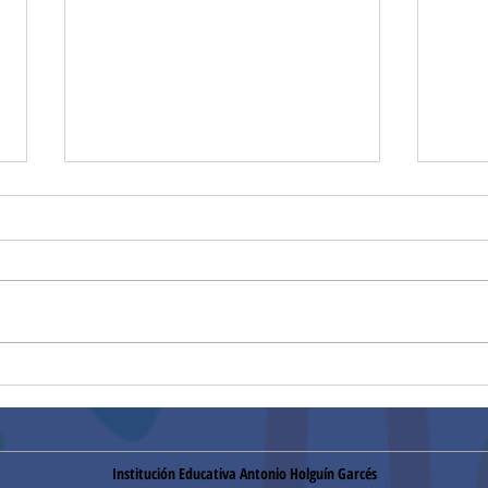
¡Gracias!
Hora
Institución Educativa Antonio Holguín Garcés