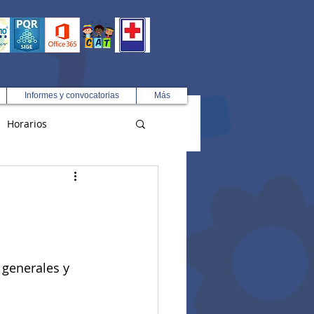
Informes y convocatorias
Más
Horarios
R
 generales y 