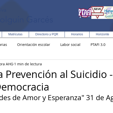
iva
olguín Garcés
Matrículas
Directorio y PQR
Horarios
Horizonte
rias
Orientación escolar
Labor social
PTAFI 3.0
ora AHG
1 min de lectura
ción Integral en Turismo
Enfoque Metodologico EPC
PG
Prevención al Suicidio -
Democracia
s
Rectoría
Democracia
des de Amor y Esperanza" 31 de A