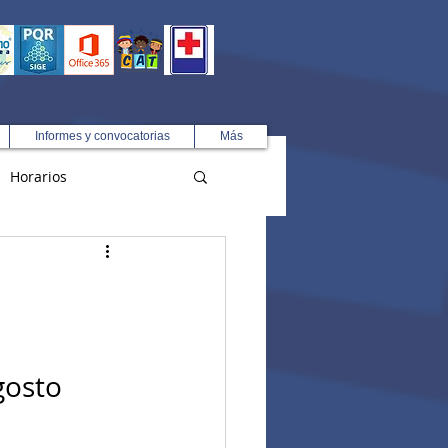
Informes y convocatorias
Más
Horarios
R
gosto 