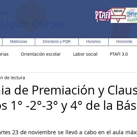
iva
olguín Garcés
Matrículas
Directorio y PQR
Horarios
Horizonte
rias
Orientación escolar
Labor social
PTAFI 3.0
n de lectura
ción Integral en Turismo
Enfoque Metodologico EPC
PG
a de Premiación y Clau
s 1° -2°-3° y 4° de la Bás
s
Rectoría
Democracia
rtes 23 de noviembre se llevó a cabo en el aula máx