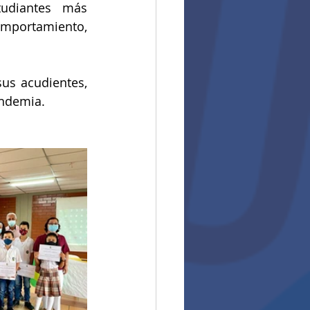
udiantes más 
omportamiento, 
us acudientes, 
andemia.