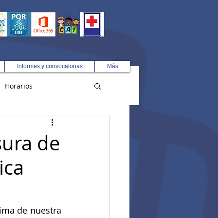
Informes y convocatorias
Más
Horarios
R
sura de
ica
ima de nuestra 