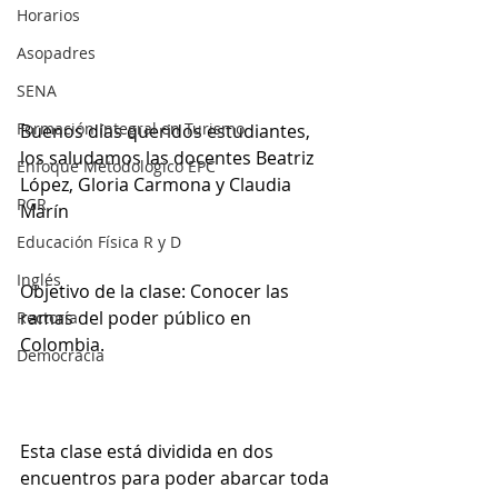
Horarios
Asopadres
SENA
Formación Integral en Turismo
Buenos días queridos estudiantes, 
los saludamos las docentes Beatriz 
Enfoque Metodologico EPC
López, Gloria Carmona y Claudia 
PGR
Marín
Educación Física R y D
Inglés
Objetivo de la clase: Conocer las 
ramas del poder público en 
Rectoría
Colombia.
Democracia
Esta clase está dividida en dos 
encuentros para poder abarcar toda 