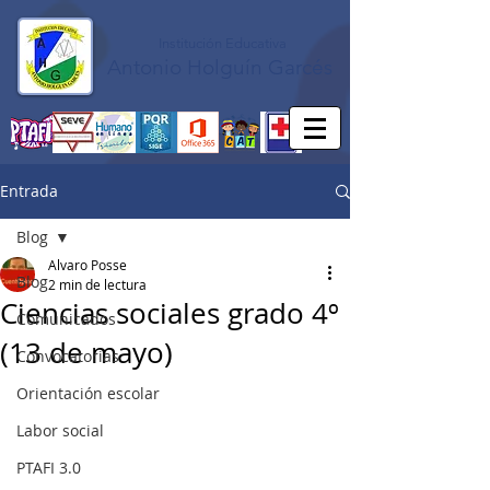
Institución Educativa
Antonio Holguín Garcés
Entrada
Blog
Alvaro Posse
Blog
2 min de lectura
Ciencias sociales grado 4º
Comunicados
(13 de mayo)
Convocatorias
Orientación escolar
Labor social
PTAFI 3.0