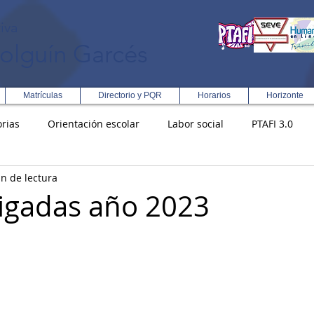
iva
olguín Garcés
Matrículas
Directorio y PQR
Horarios
Horizonte
rias
Orientación escolar
Labor social
PTAFI 3.0
n de lectura
ción Integral en Turismo
Enfoque Metodologico EPC
PG
rigadas año 2023
s
Rectoría
Democracia