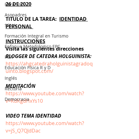
26 DE 2020
Horarios
Asopadres
TITULO DE LA TAREA:
IDENTIDAD 
SENA
PERSONAL 
Formación Integral en Turismo
INSTRUCCIONES
Enfoque Metodologico EPC
Visita las siguientes direcciones
BLOGGER DE CATEDRA HOLGUINISTA:
PGR
https://ahgcatedraholguinistagradoq
Educación Física R y D
uinto.blogspot.com/
Inglés
MEDITACIÓN
Rectoría
https://www.youtube.com/watch?
Democracia
v=KdKgdHxYs10
VIDEO TEMA IDENTIDAD
https://www.youtube.com/watch?
v=jS_Q7QJdDac