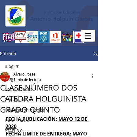
Institución Educativa
Antonio Holguín Garcés
Entrada
Blog
Alvaro Posse
Blog
1 min de lectura
CLASE NÚMERO DOS
Comunicados
CATEDRA HOLGUINISTA
Convocatorias
GRADO QUINTO
Orientación escolar
FECHA PUBLICACIÓN: 
MAYO 12 DE 
Labor social
2020
PTAFI 3.0
FECHA LIMITE DE ENTREGA:
 MAYO 