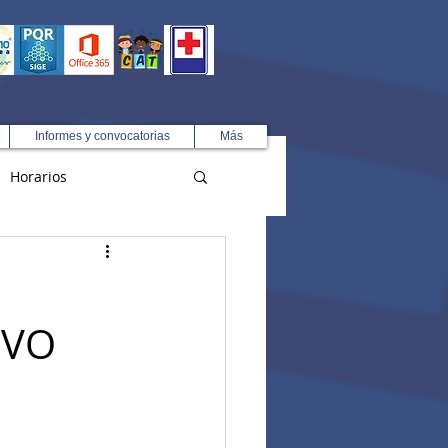
Informes y convocatorias
Más
Horarios
R
IVO