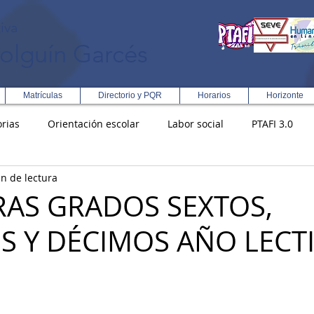
iva
olguín Garcés
Matrículas
Directorio y PQR
Horarios
Horizonte
rias
Orientación escolar
Labor social
PTAFI 3.0
n de lectura
ción Integral en Turismo
Enfoque Metodologico EPC
PG
AS GRADOS SEXTOS,
S Y DÉCIMOS AÑO LECT
s
Rectoría
Democracia