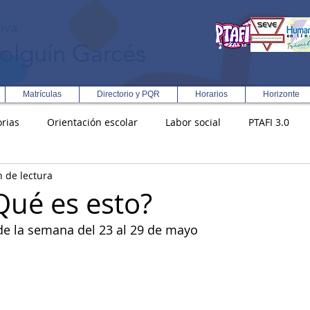
iva
olguín Garcés
Matrículas
Directorio y PQR
Horarios
Horizonte
rias
Orientación escolar
Labor social
PTAFI 3.0
n de lectura
ción Integral en Turismo
Enfoque Metodologico EPC
PG
¿Qué es esto?
de la semana del 23 al 29 de mayo
s
Rectoría
Democracia