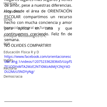
Horarios
de amor, pese a nuestras diferencias. 
Hoy desde el área de ORIENTACIÓN 
Asopadres
ESCOLAR compartimos un recurso 
SENA
hecho con mucha conciencia y amor 
Formación Integral en Turismo
para aplicar en casa y que 
continuemos creciendo. Feliz fin de 
Enfoque Metodologico EPC
semana.
PGR
NO OLVIDES COMPARTIR!!!
Educación Física R y D
https://www.facebook.com/orientacionesc
Inglés
olar.ahg.1/videos/120752336283645/UzpfS
TE1ODYxMTA2MzE2NTI0MzA6MjY2NjY4O
Rectoría
DU2MzU5NDYyNg/
Democracia