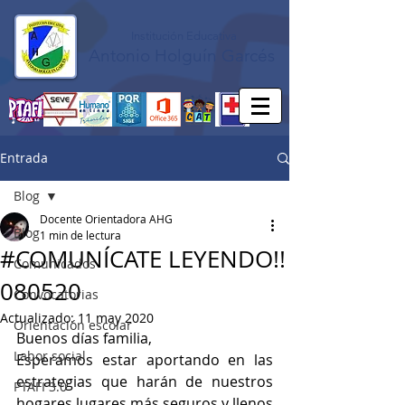
Institución Educativa
Antonio Holguín Garcés
Entrada
Blog
Docente Orientadora AHG
Blog
1 min de lectura
#COMUNÍCATE LEYENDO!!
Comunicados
080520
Convocatorias
Actualizado:
11 may 2020
Orientación escolar
Buenos días familia,
Labor social
Esperamos estar aportando en las 
estrategias que harán de nuestros 
PTAFI 3.0
hogares lugares más seguros y llenos 