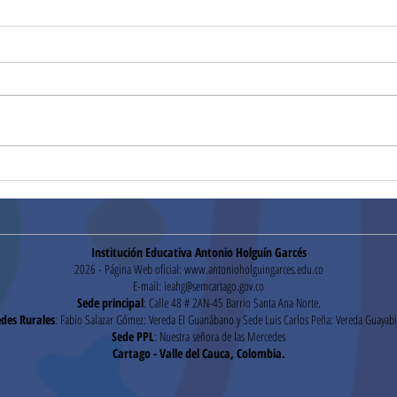
¡Gra
Mensaje de Felicitaciones
de Rectoría
Institución Educativa Antonio Holguín Garcés
2026 - Página Web oficial:
www.antonioholguingarces.edu.co
E-mail:
ieahg@semcartago.gov.co
Sede principal
: Calle 48 # 2AN-45 Barrio Santa Ana Norte.
des Rurales
: Fabio Salazar Gómez: Vereda El Guanábano y Sede Luis Carlos Peña: Vereda Guayabi
Sede PPL
: Nuestra señora de las Mercedes
Cartago - Valle del Cauca, Colombia.