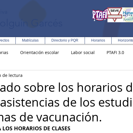
iva
olguín Garcés
yectos
Matrículas
Directorio y PQR
Horarios
Horizont
rias
Orientación escolar
Labor social
PTAFI 3.0
n de lectura
ción Integral en Turismo
Enfoque Metodologico EPC
PG
do sobre los horarios 
nasistencias de los estud
s
Rectoría
Democracia
as de vacunación.
A LOS HORARIOS DE CLASES