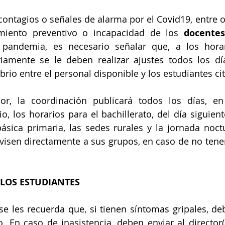
ontagios o señales de alarma por el Covid19, entre ot
amiento preventivo o incapacidad de los 
docentes
 pandemia, es necesario señalar que, a los horar
iamente se le deben realizar ajustes todos los día
brio entre el personal disponible y los estudiantes ci
ior, la coordinación publicará todos los días, en
o, los horarios para el bachillerato, del día siguient
básica primaria, las sedes rurales y la jornada noctu
isen directamente a sus grupos, en caso de no tener 
 LOS ESTUDIANTES
se les recuerda que, si tienen síntomas gripales, de
o. En caso de inasistencia, deben enviar al director(a