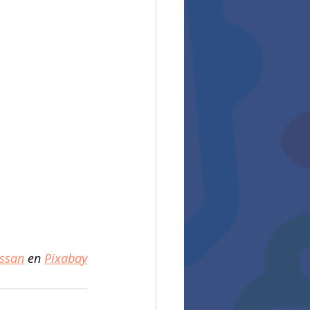
ssan
 en 
Pixabay