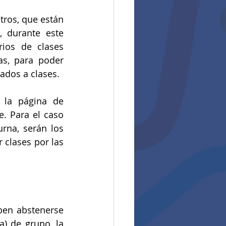
ros, que están 
, durante este 
ios de clases 
s, para poder 
tados a clases.
 la página de 
e. Para el caso 
rna, serán los 
clases por las 
ben abstenerse 
) de grupo, la 