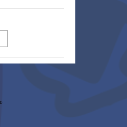
cias!
to.