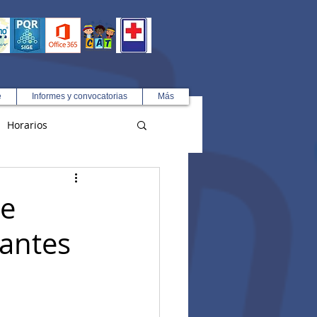
e
Informes y convocatorias
Más
Horarios
R
de
iantes