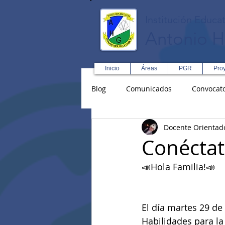
Institución Educat
Antonio H
Inicio
Áreas
PGR
Pro
Blog
Comunicados
Convocato
Docente Orientad
Asopadres
SENA
Forma
Conéctat
📣Hola Familia!📣
Educación Física R y D
Inglé
El día martes 29 de 
Habilidades para la