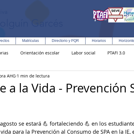
iva
olguín Garcés
yectos
Matrículas
Directorio y PQR
Horarios
Horizont
rias
Orientación escolar
Labor social
PTAFI 3.0
ora AHG
1 min de lectura
ción Integral en Turismo
Enfoque Metodologico EPC
PG
e a la Vida - Prevención 
s
Rectoría
Democracia
agosto se estará 💪 fortaleciendo 💪 en los estudiantes 
 vida para la Prevención al Consumo de SPA en la IE, e