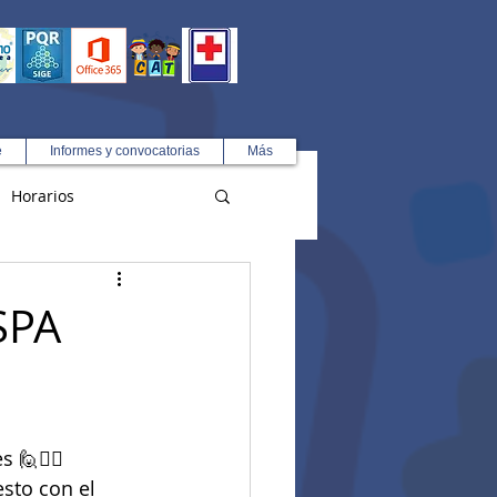
e
Informes y convocatorias
Más
Horarios
R
SPA
🙋🙋‍♂️ 
sto con el 