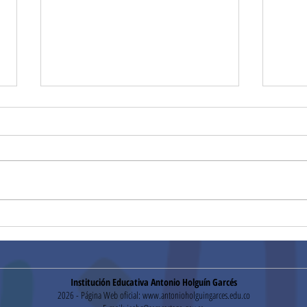
¡Gracias!
Hora
Institución Educativa Antonio Holguín Garcés
2026 - Página Web oficial:
www.antonioholguingarces.edu.co