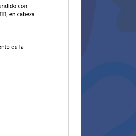
rendido con 
‍⚕️, en cabeza 
nto de la 