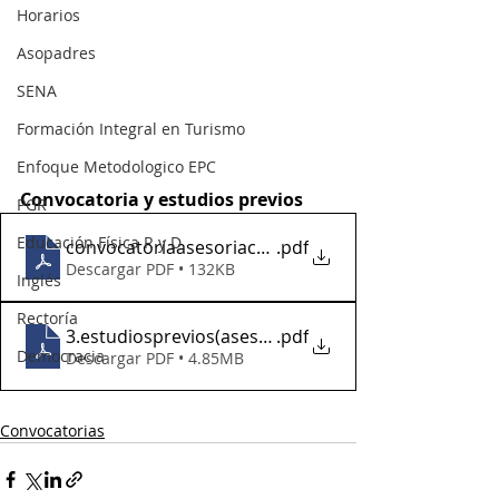
Horarios
Asopadres
SENA
Formación Integral en Turismo
Enfoque Metodologico EPC
Convocatoria y estudios previos
PGR
Educación Física R y D
convocatoriaasesoriacontable2023
.pdf
Descargar PDF • 132KB
Inglés
Rectoría
3.estudiosprevios(asesoriacontable)
.pdf
Democracia
Descargar PDF • 4.85MB
Convocatorias