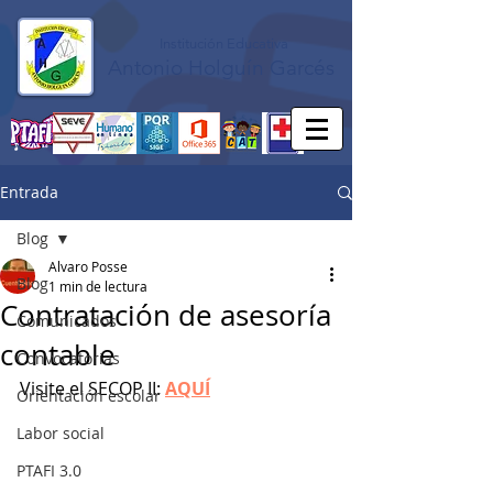
Institución Educativa
Antonio Holguín Garcés
Entrada
Blog
Alvaro Posse
Blog
1 min de lectura
Contratación de asesoría
Comunicados
contable
Convocatorias
Visite el SECOP II: 
AQUÍ
Orientación escolar
Labor social
PTAFI 3.0