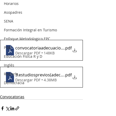
Horarios
Asopadres
SENA
Formación Integral en Turismo
Enfoque Metodologico EPC
PGR
convocatoriaadecuacionrest.escolar2025
.pdf
Descargar PDF • 148KB
Educación Física R y D
Inglés
Rectoría
3.estudiosprevios(adecuaciónrest.escolar 2025)
.pdf
Descargar PDF • 4.38MB
Democracia
Convocatorias