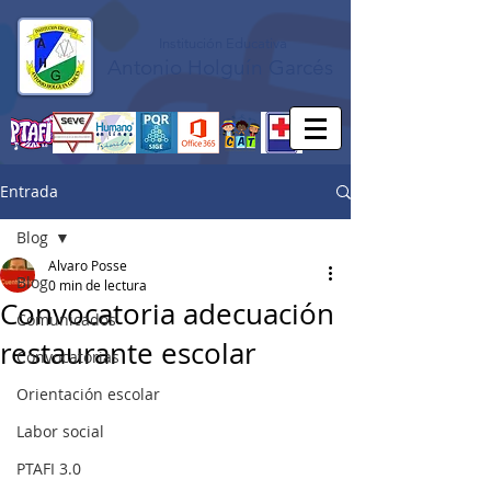
Institución Educativa
Antonio Holguín Garcés
Entrada
Blog
Alvaro Posse
Blog
0 min de lectura
Convocatoria adecuación
Comunicados
restaurante escolar
Convocatorias
Orientación escolar
Labor social
PTAFI 3.0