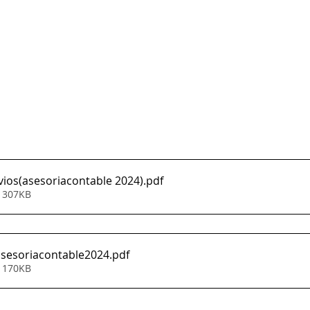
vios(asesoriacontable 2024)
.pdf
• 307KB
asesoriacontable2024
.pdf
• 170KB