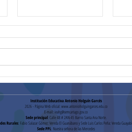
Convocatoria
Conv
mantenimiento de cámaras,
cont
y red telefónica (27/01/2026)
Institución Educativa Antonio Holguín Garcés
2026 - Página Web oficial:
www.antonioholguingarces.edu.co
E-mail:
ieahg@semcartago.gov.co
Sede principal
: Calle 48 # 2AN-45 Barrio Santa Ana Norte.
des Rurales
: Fabio Salazar Gómez: Vereda El Guanábano y Sede Luis Carlos Peña: Vereda Guayabi
Sede PPL
: Nuestra señora de las Mercedes