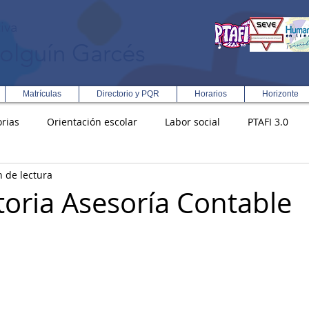
iva
olguín Garcés
Matrículas
Directorio y PQR
Horarios
Horizonte
rias
Orientación escolar
Labor social
PTAFI 3.0
n de lectura
ción Integral en Turismo
Enfoque Metodologico EPC
PG
oria Asesoría Contable
s
Rectoría
Democracia