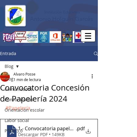
Institución Educativa
Antonio Holguín Garcés
Entrada
Blog
Alvaro Posse
Blog
1 min de lectura
Convocatoria Concesión
Comunicados
de Papelería 2024
Convocatorias
#Papelería
Orientación escolar
Labor social
1.- Convocatoria papeleria 2024
.pdf
PTAFI 3.0
Descargar PDF • 149KB