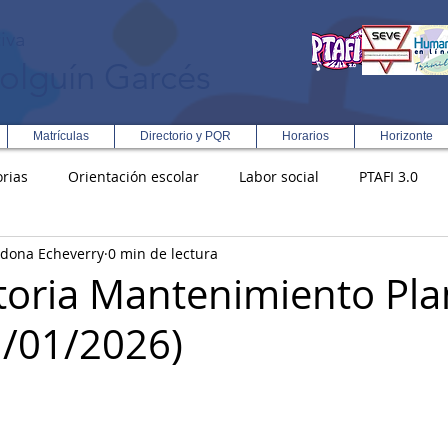
iva
olguín Garcés
Matrículas
Directorio y PQR
Horarios
Horizonte
rias
Orientación escolar
Labor social
PTAFI 3.0
rdona Echeverry
0 min de lectura
ción Integral en Turismo
Enfoque Metodologico EPC
PG
oria Mantenimiento Pla
1/01/2026)
s
Rectoría
Democracia