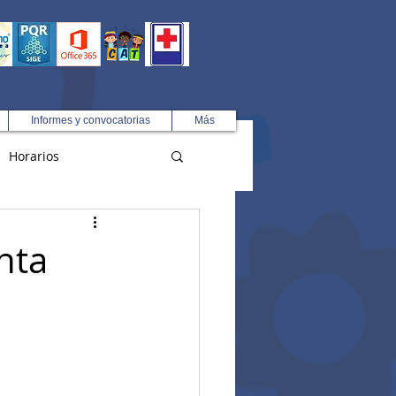
Informes y convocatorias
Más
Horarios
R
nta