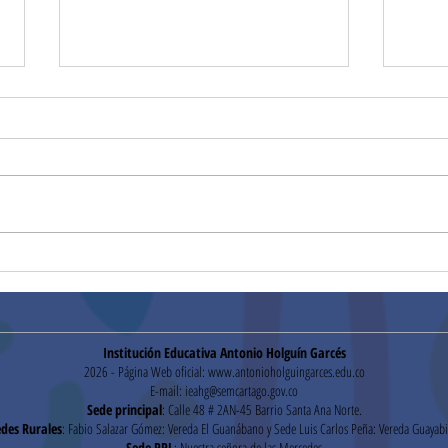
Convocatoria
Conv
mantenimiento de cámaras,
cont
y red telefónica (27/01/2026)
Institución Educativa Antonio Holguín Garcés
2026 - Página Web oficial:
www.antonioholguingarces.edu.co
E-mail:
ieahg@semcartago.gov.co
Sede principal
: Calle 48 # 2AN-45 Barrio Santa Ana Norte.
des Rurales
: Fabio Salazar Gómez: Vereda El Guanábano y Sede Luis Carlos Peña: Vereda Guayabi
Sede PPL
: Nuestra señora de las Mercedes