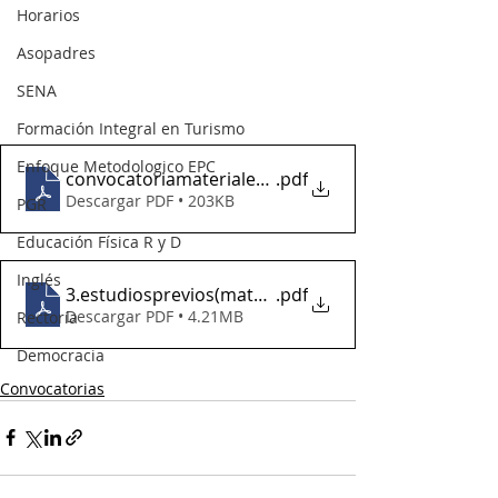
Horarios
Asopadres
SENA
Formación Integral en Turismo
Enfoque Metodologico EPC
convocatoriamaterialeselectricos
.pdf
Descargar PDF • 203KB
PGR
Educación Física R y D
Inglés
3.estudiosprevios(materialeselectricos2026)
.pdf
Descargar PDF • 4.21MB
Rectoría
Democracia
Convocatorias