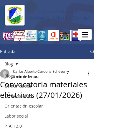
Institución Educativa
Antonio Holguín Garcés
Entrada
Blog
Carlos Alberto Cardona Echeverry
Blog
0 min de lectura
Convocatoria materiales
Comunicados
eléctricos (27/01/2026)
Convocatorias
Orientación escolar
Labor social
PTAFI 3.0