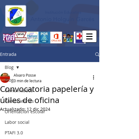
Institución Educativa
Antonio Holguín Garcés
Entrada
Blog
Alvaro Posse
Blog
0 min de lectura
Convocatoria papelería y
Comunicados
útiles de oficina
Convocatorias
Actualizado:
12 dic 2024
Orientación escolar
Labor social
PTAFI 3.0