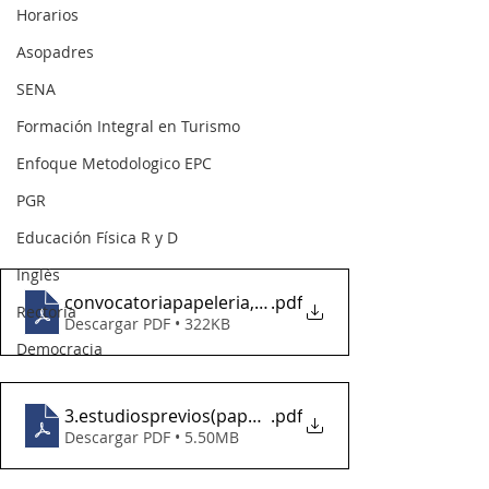
Horarios
Asopadres
SENA
Formación Integral en Turismo
Enfoque Metodologico EPC
PGR
Educación Física R y D
Inglés
convocatoriapapeleria,utiles de oficina 2024
.pdf
Rectoría
Descargar PDF • 322KB
Democracia
3.estudiosprevios(papeleria,utiles de oficina 2024)
.pdf
Descargar PDF • 5.50MB