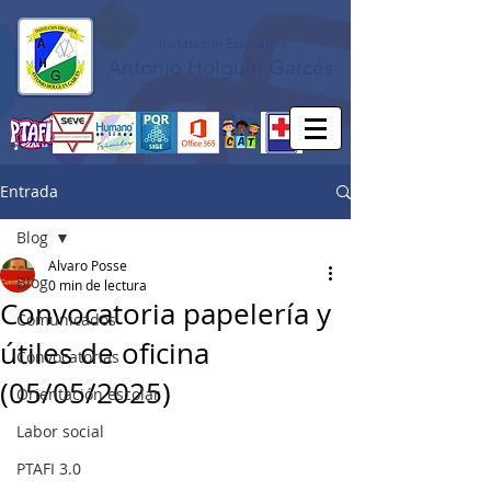
Institución Educativa
Antonio Holguín Garcés
Entrada
Blog
Alvaro Posse
Blog
0 min de lectura
Convocatoria papelería y
Comunicados
útiles de oficina
Convocatorias
(05/05/2025)
Orientación escolar
Labor social
PTAFI 3.0