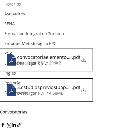
Horarios
Asopadres
SENA
Formación Integral en Turismo
Enfoque Metodologico EPC
PGR
convocatoriaelementospapeleria2025
.pdf
Descargar PDF • 296KB
Educación Física R y D
Inglés
Rectoría
3.estudiosprevios(papeleria,utiles de oficina 2025)
.pdf
Democracia
Descargar PDF • 4.68MB
Convocatorias