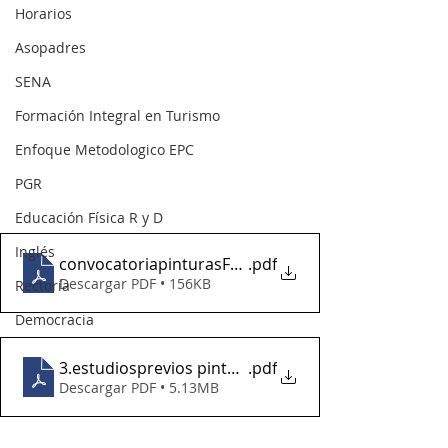
Horarios
Asopadres
SENA
Formación Integral en Turismo
Enfoque Metodologico EPC
PGR
Educación Física R y D
Inglés
convocatoriapinturasFSG
.pdf
Descargar PDF • 156KB
Rectoría
Democracia
3.estudiosprevios pinturas FSG
.pdf
Descargar PDF • 5.13MB