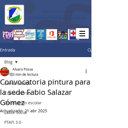
Institución Educativa
Antonio Holguín Garcés
Entrada
Blog
Alvaro Posse
Blog
0 min de lectura
Convocatoria pintura para
Comunicados
la sede Fabio Salazar
Convocatorias
Gómez
Orientación escolar
Actualizado:
21 abr 2025
Labor social
PTAFI 3.0