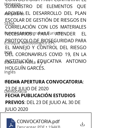
Horarios
SUMINISTRO DE ELEMENTOS QUE 
APOYEN EL DESARROLLO DEL PLAN 
Asopadres
ESCOLAR DE GESTIÓN DE RIESGOS EN 
SENA
CORRELACIÓN CON LOS MATERIALES 
Formación Integral en Turismo
NECESARIOS PARA ATENDER EL 
PROTOCOLO DE BIOSEGURIDAD PARA 
Enfoque Metodologico EPC
EL MANEJO Y CONTROL DEL RIESGO 
PGR
DEL CORONAVIRUS COVID 19, EN LA 
INSTITUCIÓN EDUCATIVA ANTONIO 
Educación Física R y D
HOLGUÍN GARCÉS.
Inglés
FECHA APERTURA CONVOCATORIA
: 
Rectoría
23 DE JULIO DE 2020
Democracia
FECHA PUBLICACIÓN ESTUDIOS 
PREVIOS
: DEL 23 DE JULIO AL 30 DE 
JULIO 2020
CONVOCATORIA
.pdf
Descargar PDF • 194KB