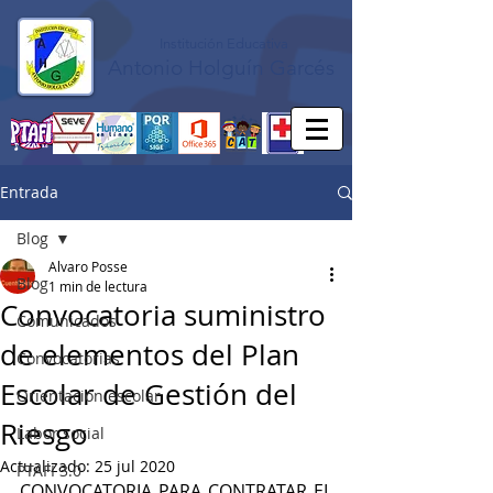
Institución Educativa
Antonio Holguín Garcés
Entrada
Blog
Alvaro Posse
Blog
1 min de lectura
Convocatoria suministro
Comunicados
de elementos del Plan
Convocatorias
Escolar de Gestión del
Orientación escolar
Riesgo
Labor social
Actualizado:
25 jul 2020
PTAFI 3.0
CONVOCATORIA PARA CONTRATAR EL 