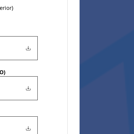
erior)
O)