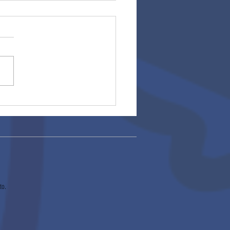
cias!
to.