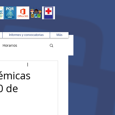
Informes y convocatorias
Más
Horarios
R
émicas
0 de