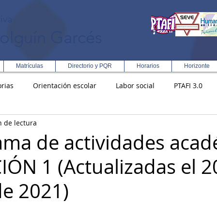
iva
olguín Garcés
Matrículas
Directorio y PQR
Horarios
Horizonte
rias
Orientación escolar
Labor social
PTAFI 3.0
n de lectura
ción Integral en Turismo
Enfoque Metodologico EPC
PG
ma de actividades acad
IÓN 1 (Actualizadas el 2
s
Rectoría
Democracia
de 2021)