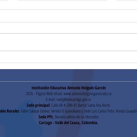
¡Gra
Mensaje de Felicitaciones
de Rectoría
Institución Educativa Antonio Holguín Garcés
2026 - Página Web oficial:
www.antonioholguingarces.edu.co
E-mail:
ieahg@semcartago.gov.co
Sede principal
: Calle 48 # 2AN-45 Barrio Santa Ana Norte.
des Rurales
: Fabio Salazar Gómez: Vereda El Guanábano y Sede Luis Carlos Peña: Vereda Guayabi
Sede PPL
: Nuestra señora de las Mercedes
Cartago - Valle del Cauca, Colombia.