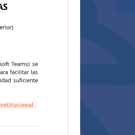
S 
erior)
oft Teams) se 
a facilitar las 
dad suficiente 
institucional, 