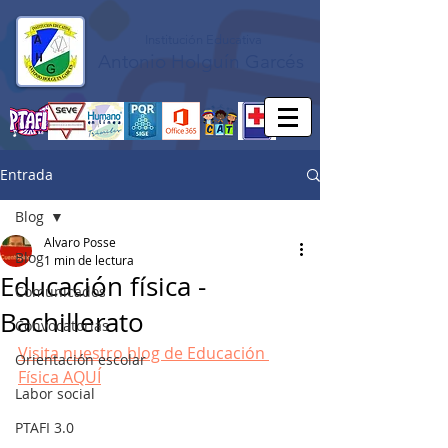
Institución Educativa
Antonio Holguín Garcés
Entrada
Blog
Alvaro Posse
Blog
1 min de lectura
Educación física -
Comunicados
Bachillerato
Convocatorias
Visita nuestro blog de Educación 
Orientación escolar
Física AQUÍ
Labor social
PTAFI 3.0