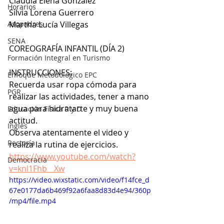
Claudia Elena González
Horarios
Silvia Lorena Guerrero
Asopadres
Martha Lucía Villegas
SENA
COREOGRAFÍA INFANTIL (DÍA 2)
Formación Integral en Turismo
INSTRUCCIONES:
Enfoque Metodologico EPC
Recuerda usar ropa cómoda para 
PGR
realizar las actividades, tener a mano 
agua para hidratarte y muy buena 
Educación Física R y D
actitud.
Inglés
Observa atentamente el video y 
Rectoría
realiza la rutina de ejercicios.
https://www.youtube.com/watch?
Democracia
v=knl1Fhb__Xw
https://video.wixstatic.com/video/f14fce_d
67e0177da6b469f92a6faa8d83d4e94/360p
/mp4/file.mp4