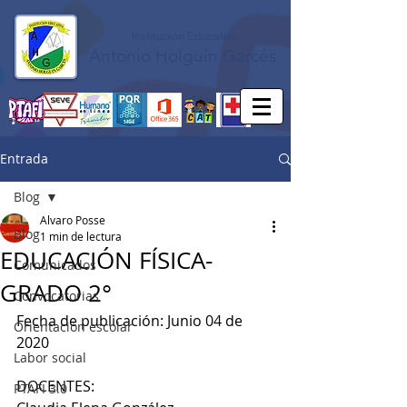
Institución Educativa
Antonio Holguín Garcés
Entrada
Blog
Alvaro Posse
Blog
1 min de lectura
EDUCACIÓN FÍSICA-
Comunicados
GRADO 2°
Convocatorias
Fecha de publicación: Junio 04 de 
Orientación escolar
2020
Labor social
DOCENTES:
PTAFI 3.0