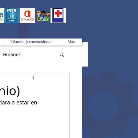
Informes y convocatorias
Más
Horarios
R
nio)
ra a estar en 