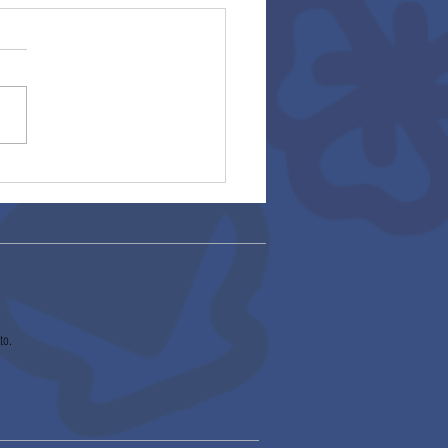
ros escolares
to.