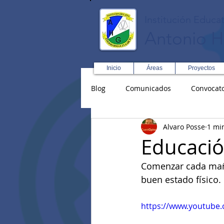
Institución Educat
Antonio H
Inicio
Áreas
Proyectos
Blog
Comunicados
Convocato
Alvaro Posse
1 mi
Asopadres
SENA
Forma
Educación
Comenzar cada maña
Educación Física R y D
Inglé
buen estado físico.
https://www.youtube