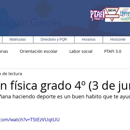
iva
olguín Garcés
Matrículas
Directorio y PQR
Horarios
Horizonte
rias
Orientación escolar
Labor social
PTAFI 3.0
n de lectura
ción Integral en Turismo
Enfoque Metodologico EPC
PG
 física grado 4º (3 de ju
na haciendo deporte es un buen habito que te ayuda
s
Rectoría
Democracia
.com/watch?v=TStEzVUqtUU