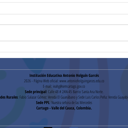
Segu
Pruebas Institucionales
Institución Educativa Antonio Holguín Garcés
2026 - Página Web oficial:
www.antonioholguingarces.edu.co
E-mail:
ieahg@semcartago.gov.co
Sede principal
: Calle 48 # 2AN-45 Barrio Santa Ana Norte.
des Rurales
: Fabio Salazar Gómez: Vereda El Guanábano y Sede Luis Carlos Peña: Vereda Guayabi
Sede PPL
: Nuestra señora de las Mercedes
Cartago - Valle del Cauca, Colombia.