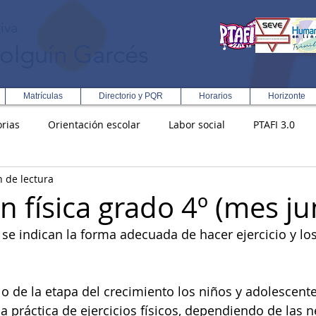
iva
olguín Garcés
Matrículas
Directorio y PQR
Horarios
Horizonte
rias
Orientación escolar
Labor social
PTAFI 3.0
n de lectura
ción Integral en Turismo
Enfoque Metodologico EPC
PG
 física grado 4º (mes ju
 se indican la forma adecuada de hacer ejercicio y los
s
Rectoría
Democracia
lo de la etapa del crecimiento los niños y adolescent
a práctica de ejercicios físicos, dependiendo de las 