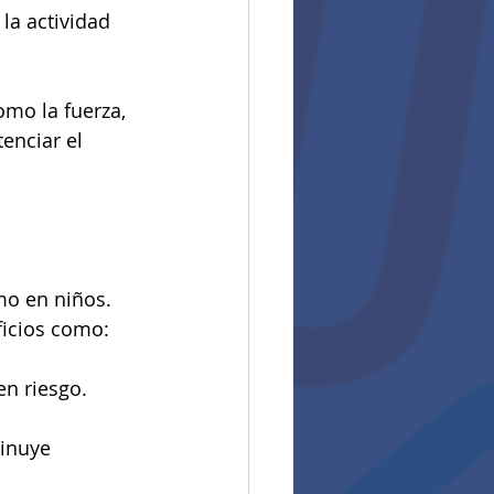
la actividad 
omo la fuerza, 
enciar el 
mo en niños. 
ficios como:
en riesgo.
inuye 