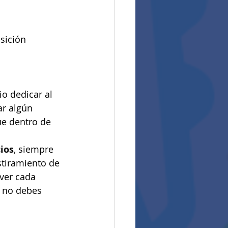
sición 
io dedicar al 
ar algún 
ue dentro de 
ios
, siempre 
stiramiento de 
ver cada 
, no debes 