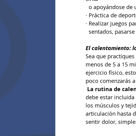
  o apoyándose de 
· Práctica de deport
· Realizar juegos p
  sentados, pasarse
El calentamiento: l
Sea que practiques e
menos de 5 a 15 min
ejercicio físico, es
poco comenzarás a 
La rutina de cale
debe estar incluida
los músculos y teji
articulación hasta 
sentir dolor, simpl