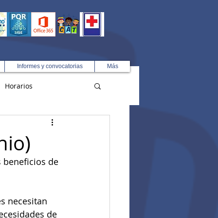
Informes y convocatorias
Más
Horarios
R
nio)
 beneficios de 
es necesitan 
necesidades de 