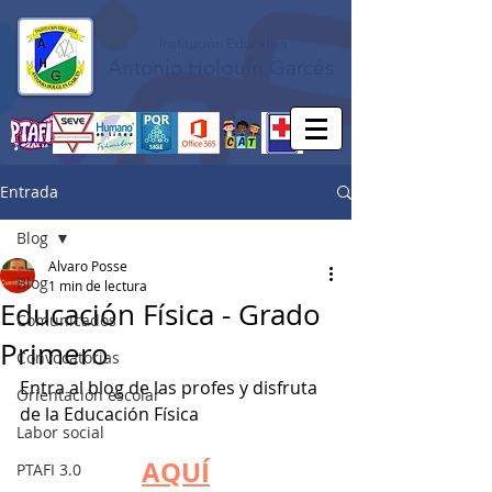
Institución Educativa
Antonio Holguín Garcés
Entrada
Blog
Alvaro Posse
Blog
1 min de lectura
Educación Física - Grado
Comunicados
Primero
Convocatorias
Entra al blog de las profes y disfruta 
Orientación escolar
de la Educación Física
Labor social
AQUÍ
PTAFI 3.0