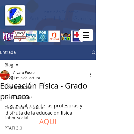
Institución Educativa
Antonio Holguín Garcés
Entrada
Blog
Alvaro Posse
Blog
1 min de lectura
Educación Física - Grado
Comunicados
primero
Convocatorias
Ingresa al blog de las profesoras y 
Orientación escolar
disfruta de la educación física
Labor social
AQUI
PTAFI 3.0