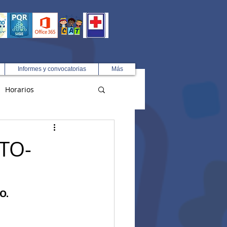
Informes y convocatorias
Más
Horarios
R
TO-
O.