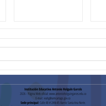
Segu
Pruebas Institucionales
Institución Educativa Antonio Holguín Garcés
2026 - Página Web oficial:
www.antonioholguingarces.edu.co
E-mail:
ieahg@semcartago.gov.co
Sede principal
: Calle 48 # 2AN-45 Barrio Santa Ana Norte.