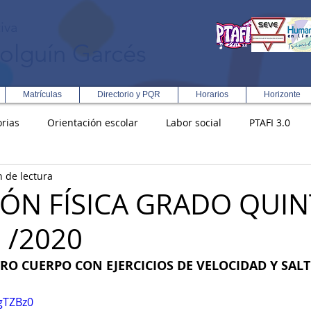
iva
olguín Garcés
Matrículas
Directorio y PQR
Horarios
Horizonte
rias
Orientación escolar
Labor social
PTAFI 3.0
n de lectura
ción Integral en Turismo
Enfoque Metodologico EPC
PG
ÓN FÍSICA GRADO QUIN
 /2020
s
Rectoría
Democracia
O CUERPO CON EJERCICIOS DE VELOCIDAD Y SALT
-gTZBz0