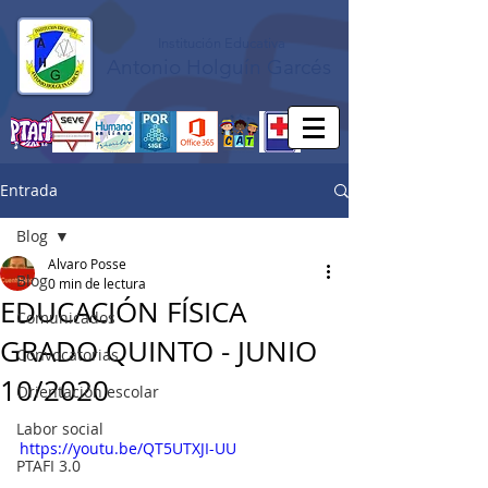
Institución Educativa
Antonio Holguín Garcés
Entrada
Blog
Alvaro Posse
Blog
0 min de lectura
EDUCACIÓN FÍSICA
Comunicados
GRADO QUINTO - JUNIO
Convocatorias
10/2020
Orientación escolar
Labor social
https://youtu.be/QT5UTXJI-UU
PTAFI 3.0