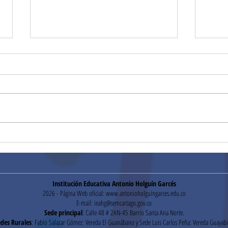
Segu
Pruebas Institucionales
Institución Educativa Antonio Holguín Garcés
2026 - Página Web oficial:
www.antonioholguingarces.edu.co
E-mail:
ieahg@semcartago.gov.co
Sede principal
: Calle 48 # 2AN-45 Barrio Santa Ana Norte.
des Rurales
: Fabio Salazar Gómez: Vereda El Guanábano y Sede Luis Carlos Peña: Vereda Guayabi