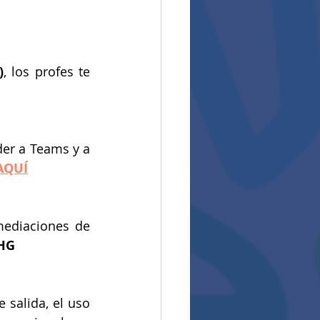
)
, los profes te 
der a Teams y a 
AQUÍ
mediaciones de 
HG 
salida, el uso 