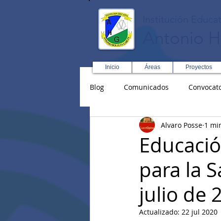
Institución Educat
Antonio H
Inicio
Áreas
Proyectos
Blog
Comunicados
Convocato
Alvaro Posse
1 mi
Asopadres
SENA
Forma
Educació
para la S
Educación Física R y D
Inglé
julio de 
Actualizado:
22 jul 2020