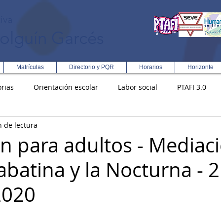
iva
olguín Garcés
Matrículas
Directorio y PQR
Horarios
Horizonte
rias
Orientación escolar
Labor social
PTAFI 3.0
n de lectura
ción Integral en Turismo
Enfoque Metodologico EPC
PG
n para adultos - Mediac
abatina y la Nocturna - 
s
Rectoría
Democracia
2020