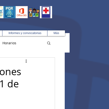
Informes y convocatorias
Más
Horarios
R
iones
21 de