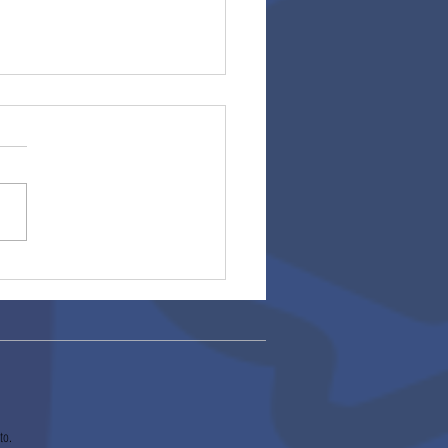
ros escolares
to.