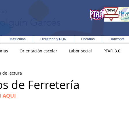
iva
olguín Garcés
Matrículas
Directorio y PQR
Horarios
Horizonte
rias
Orientación escolar
Labor social
PTAFI 3.0
n de lectura
ción Integral en Turismo
Enfoque Metodologico EPC
PG
s de Ferretería
I
 AQUI
s
Rectoría
Democracia