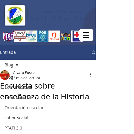
Institución Educativa
Antonio Holguín Garcés
Entrada
Blog
Alvaro Posse
Blog
2 min de lectura
Encuesta sobre
Comunicados
enseñanza de la Historia
Convocatorias
Orientación escolar
Labor social
PTAFI 3.0