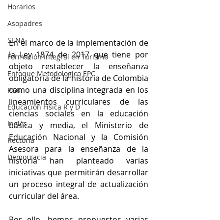
Horarios
Asopadres
SENA
En el marco de la implementación de 
la Ley 1874 de 2017 que tiene por 
Formación Integral en Turismo
objeto restablecer la enseñanza 
Enfoque Metodologico EPC
obligatoria de la historia de Colombia 
como una disciplina integrada en los 
PGR
lineamientos curriculares de las 
Educación Física R y D
ciencias sociales en la educación 
Inglés
básica y media, el Ministerio de 
Educación Nacional y la Comisión 
Rectoría
Asesora para la enseñanza de la 
Democracia
historia han planteado varias 
iniciativas que permitirán desarrollar 
un proceso integral de actualización 
curricular del área.
Por ello, hemos propuestos varias 