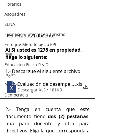
Horarios
Asopadres
SENA
Formación Integral en Turismo
Respetado(a) docente:
Enfoque Metodologico EPC
A) Si usted es 1278 en propiedad, 
PGR
haga lo siguiente:
Educación Física R y D
1.- Descargue el siguiente archivo:
Inglés
Evaluación de desempeño laboral 1278
.xls
Rectoría
Descargar XLS • 181KB
Democracia
2.- Tenga en cuenta que este 
documento tiene 
dos (2) pestañas
: 
una para docente y otra para 
directivos. Elija la que corresponda a 