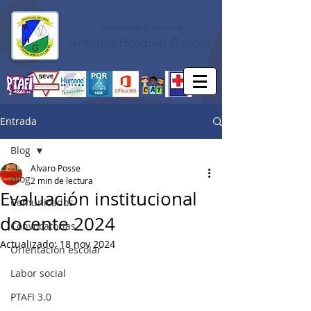
Institución Educativa
Antonio Holguín Garcés
Entrada
Blog
Alvaro Posse
Blog
2 min de lectura
Evaluación institucional
Comunicados
docente 2024
Convocatorias
Actualizado:
18 nov 2024
Orientación escolar
Labor social
PTAFI 3.0