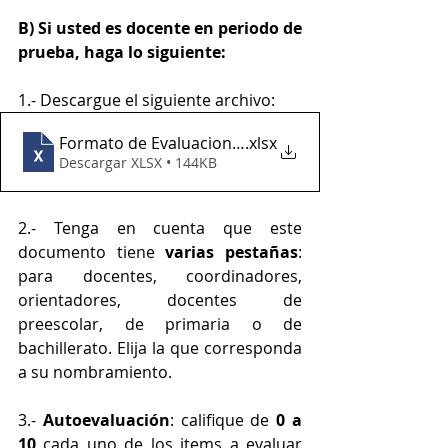
B) Si usted es docente en periodo de 
prueba, haga lo siguiente:
1.- Descargue el siguiente archivo:
Formato de Evaluacion Periodo de Prueba Docentes
.xlsx
Descargar XLSX • 144KB
2.- Tenga en cuenta que este 
documento tiene 
varias pestañas
: 
para docentes, coordinadores, 
orientadores, docentes de 
preescolar, de primaria o de 
bachillerato. Elija la que corresponda 
a su nombramiento.
3.- 
Autoevaluación
: califique de
 0 a 
10
 cada uno de los items a evaluar 