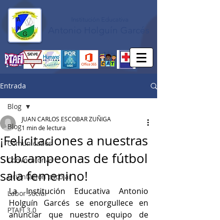
Institución Educativa
Antonio Holguín Garcés
Entrada
Blog
JUAN CARLOS ESCOBAR ZUÑIGA
Blog
1 min de lectura
¡Felicitaciones a nuestras
Comunicados
subcampeonas de fútbol
Convocatorias
sala femenino!
Orientación escolar
La Institución Educativa Antonio 
Labor social
Holguín Garcés se enorgullece en 
PTAFI 3.0
anunciar que nuestro equipo de 