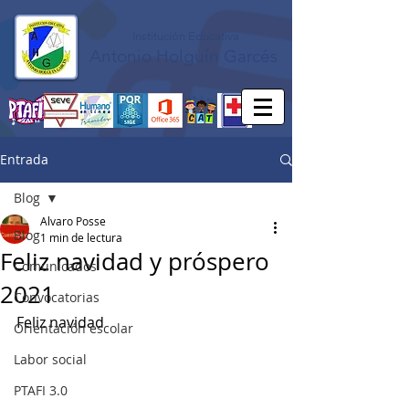
Institución Educativa
Antonio Holguín Garcés
Entrada
Blog
Alvaro Posse
Blog
1 min de lectura
Feliz navidad y próspero
Comunicados
2021
Convocatorias
Feliz navidad
Orientación escolar
Labor social
PTAFI 3.0