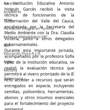
La Institución Educativa Antonio 
Horarios
Holguín Garcés recibió la visita 
Asopadres
técnica de funcionarios de la 
SENA
Gobernación del Valle del Cauca, 
encabezada por la Secretaría del 
Formación Integral en Turismo
Medio Ambiente con la Dra. Claudia 
Enfoque Metodologico EPC
Victoria, junto a otros delegados 
gubernamentales.
PGR
Durante esta importante jornada, 
Educación Física R y D
acompañados por la profesora Sofía 
Inglés
Vélez de la institución educativa, se 
realizó la evaluación técnica que 
Rectoría
permitirá al vivero priorizado de la IE 
Democracia
AHG acceder a recursos que serán 
entregados en especie, incluyendo 
semillas, polisombra, herramientas, 
abonos y otros insumos esenciales 
para el fortalecimiento del proyecto 
ambiental.