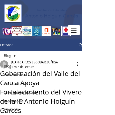
Institución Educativa
Antonio Holguín Garcés
Entrada
Blog
JUAN CARLOS ESCOBAR ZUÑIGA
Blog
1 min de lectura
Gobernación del Valle del
Comunicados
Cauca Apoya
Convocatorias
Fortalecimiento del Vivero
Orientación escolar
de la IE Antonio Holguín
Labor social
Garcés
PTAFI 3.0