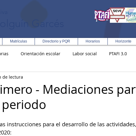
iva
olguín Garcés
Matrículas
Directorio y PQR
Horarios
Horizonte
rias
Orientación escolar
Labor social
PTAFI 3.0
n de lectura
ción Integral en Turismo
Enfoque Metodologico EPC
PG
imero - Mediaciones par
 periodo
s
Rectoría
Democracia
as instrucciones para el desarrollo de las actividades,
2020: