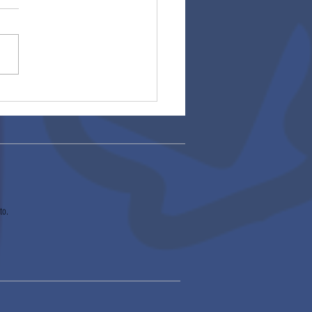
ros escolares
to.