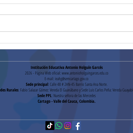
Segu
Pruebas Institucionales
Institución Educativa Antonio Holguín Garcés
2026 - Página Web oficial:
www.antonioholguingarces.edu.co
E-mail:
ieahg@semcartago.gov.co
Sede principal
: Calle 48 # 2AN-45 Barrio Santa Ana Norte.
des Rurales
: Fabio Salazar Gómez: Vereda El Guanábano y Sede Luis Carlos Peña: Vereda Guayabi
Sede PPL
: Nuestra señora de las Mercedes
Cartago - Valle del Cauca, Colombia.