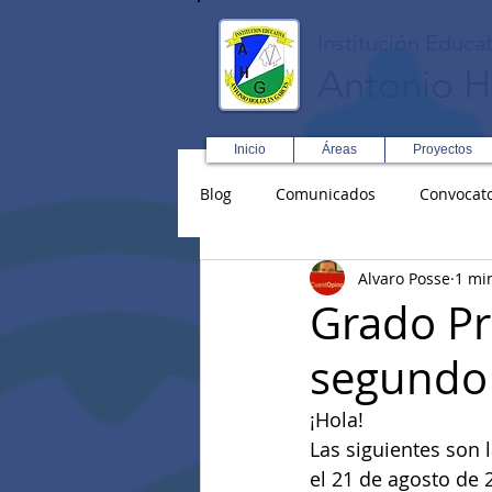
Institución Educat
Antonio H
Inicio
Áreas
Proyectos
Blog
Comunicados
Convocato
Alvaro Posse
1 mi
Asopadres
SENA
Forma
Grado Pr
segundo
Educación Física R y D
Inglé
¡Hola!
Las siguientes son l
el 21 de agosto de 