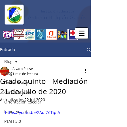
Institución Educativa
Antonio Holguín Garcés
Entrada
Blog
Alvaro Posse
Blog
1 min de lectura
Grado quinto - Mediación
Comunicados
21 de julio de 2020
Convocatorias
Actualizado:
22 jul 2020
Orientación escolar
Labor social
https://youtu.be/2AdtZ6TiplA
PTAFI 3.0