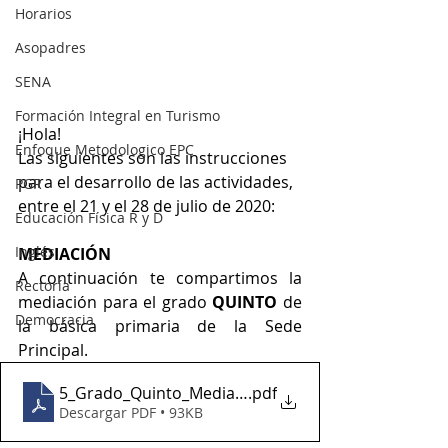
Horarios
Asopadres
SENA
Formación Integral en Turismo
¡Hola!
Enfoque Metodologico EPC
Las siguientes son las instrucciones 
para el desarrollo de las actividades, 
PGR
entre el 21 y el 28 de julio de 2020:
Educación Física R y D
Inglés
MEDIACIÓN
A continuación te compartimos la 
Rectoría
mediación para el grado 
QUINTO
 de 
Democracia
la básica primaria de la Sede 
Principal.
5_Grado_Quinto_MediaciÃ³n_Uno
.pdf
Descargar PDF • 93KB