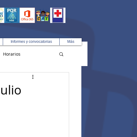
Informes y convocatorias
Más
Horarios
R
ulio