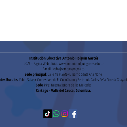
Segu
Pruebas Institucionales
Institución Educativa Antonio Holguín Garcés
2026 - Página Web oficial:
www.antonioholguingarces.edu.co
E-mail:
ieahg@semcartago.gov.co
Sede principal
: Calle 48 # 2AN-45 Barrio Santa Ana Norte.
des Rurales
: Fabio Salazar Gómez: Vereda El Guanábano y Sede Luis Carlos Peña: Vereda Guayabi
Sede PPL
: Nuestra señora de las Mercedes
Cartago - Valle del Cauca, Colombia.