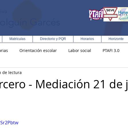
iva
olguín Garcés
Matrículas
Directorio y PQR
Horarios
Horizonte
rias
Orientación escolar
Labor social
PTAFI 3.0
n de lectura
ción Integral en Turismo
Enfoque Metodologico EPC
PG
rcero - Mediación 21 de j
s
Rectoría
Democracia
JSr2Pbtw