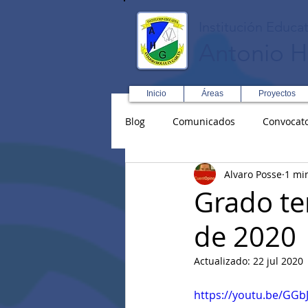
Institución Educat
Antonio H
Inicio
Áreas
Proyectos
Blog
Comunicados
Convocato
Alvaro Posse
1 mi
Asopadres
SENA
Forma
Grado te
de 2020
Educación Física R y D
Inglé
Actualizado:
22 jul 2020
https://youtu.be/GGb