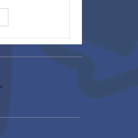
ros escolares
to.