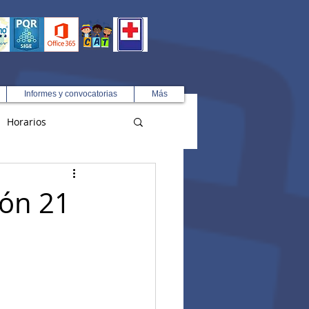
Informes y convocatorias
Más
Horarios
R
ión 21