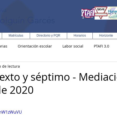
iva
olguín Garcés
Matrículas
Directorio y PQR
Horarios
Horizonte
rias
Orientación escolar
Labor social
PTAFI 3.0
n de lectura
ción Integral en Turismo
Enfoque Metodologico EPC
PG
exto y séptimo - Mediac
de 2020
s
Rectoría
Democracia
AAmW1zWuVU