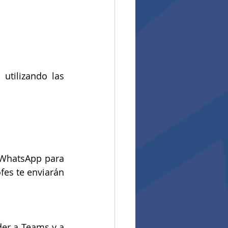
tilizando las 
 WhatsApp para 
ofes te enviarán 
der a Teams y a 