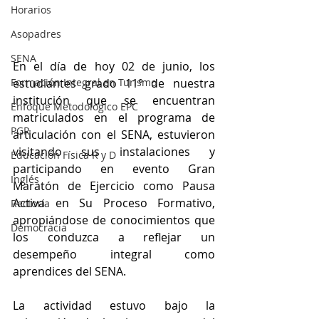
Horarios
Asopadres
SENA
En el día de hoy 02 de junio, los 
estudiantes grado 11° de nuestra 
Formación Integral en Turismo
institución que se encuentran 
Enfoque Metodologico EPC
matriculados en el programa de 
PGR
articulación con el SENA, estuvieron 
visitando sus instalaciones y 
Educación Física R y D
participando en evento Gran 
Inglés
Maratón de Ejercicio como Pausa 
Activa en Su Proceso Formativo, 
Rectoría
apropiándose de conocimientos que 
Democracia
los conduzca a reflejar un 
desempeño integral como 
aprendices del SENA.
La actividad estuvo bajo la 