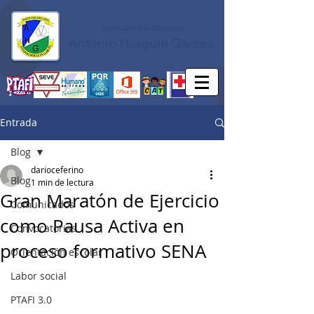
Institución Educativa
Antonio Holguín Garcés
Entrada
Blog
darioceferino
Blog
1 min de lectura
Gran Maratón de Ejercicio
Comunicados
como Pausa Activa en
Convocatorias
proceso formativo SENA
Orientación escolar
Labor social
PTAFI 3.0