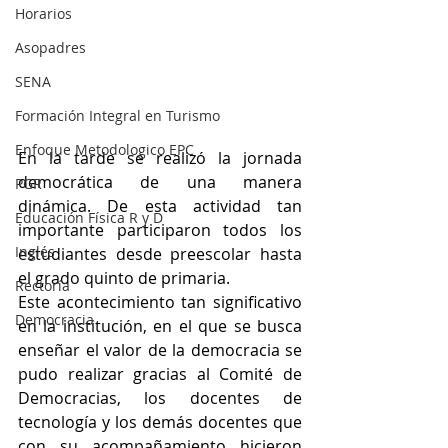
Horarios
Asopadres
SENA
Formación Integral en Turismo
Enfoque Metodologico EPC
En la tarde se realizó la jornada 
democrática de una manera 
PGR
dinámica. De esta actividad tan 
Educación Física R y D
importante participaron todos los 
Inglés
estudiantes desde preescolar hasta 
el grado quinto de primaria.
Rectoría
Este acontecimiento tan significativo 
Democracia
en la institución, en el que se busca 
enseñar el valor de la democracia se 
pudo realizar gracias al Comité de 
Democracias, los docentes de 
tecnología y los demás docentes que 
con su acompañamiento hicieron 