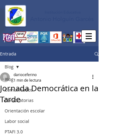
Institución Educativa
Antonio Holguín Garcés
Entrada
Blog
darioceferino
Blog
1 min de lectura
Jornada Democrática en la
Comunicados
Tarde
Convocatorias
Orientación escolar
Labor social
PTAFI 3.0