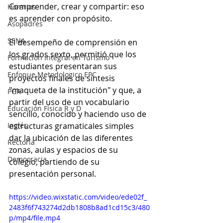
Comprender, crear y compartir: eso 
Horarios
es aprender con propósito. 
Asopadres
SENA
El desempeño de comprensión en 
los grados sexto, permitió que los 
Formación Integral en Turismo
estudiantes presentaran sus 
Enfoque Metodologico EPC
proyectos finales de síntesis 
"maqueta de la institución" y que, a 
PGR
partir del uso de un vocabulario 
Educación Física R y D
sencillo, conocido y haciendo uso de 
Inglés
estructuras gramaticales simples 
dar la ubicación de las diferentes 
Rectoría
zonas, aulas y espacios de su 
Democracia
colegio, partiendo de su 
presentación personal.
https://video.wixstatic.com/video/ede02f_
2483f6f743274d2db1808b8ad1cd15c3/480
p/mp4/file.mp4