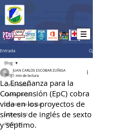
Institución Educativa
Antonio Holguín Garcés
Entrada
Blog
JUAN CARLOS ESCOBAR ZUÑIGA
Blog
1 min de lectura
La Enseñanza para la
Comunicados
Comprensión (EpC) cobra
Convocatorias
vida en los proyectos de
Orientación escolar
síntesis de inglés de sexto
Labor social
y séptimo.
PTAFI 3.0