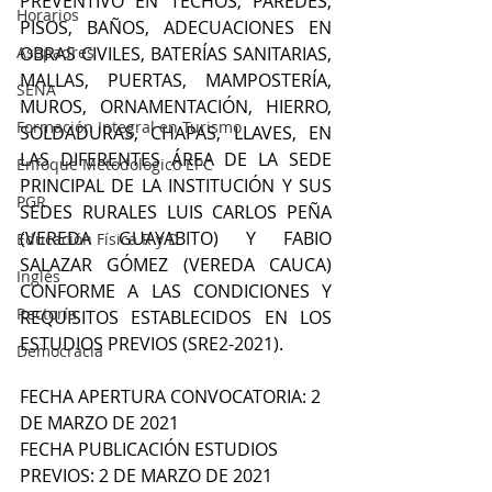
PREVENTIVO EN TECHOS, PAREDES, 
Horarios
PISOS, BAÑOS, ADECUACIONES EN 
Asopadres
OBRAS CIVILES, BATERÍAS SANITARIAS, 
MALLAS, PUERTAS, MAMPOSTERÍA, 
SENA
MUROS, ORNAMENTACIÓN, HIERRO, 
Formación Integral en Turismo
SOLDADURAS, CHAPAS, LLAVES, EN 
LAS DIFERENTES ÁREA DE LA SEDE 
Enfoque Metodologico EPC
PRINCIPAL DE LA INSTITUCIÓN Y SUS 
PGR
SEDES RURALES LUIS CARLOS PEÑA 
(VEREDA GUAYABITO) Y FABIO 
Educación Física R y D
SALAZAR GÓMEZ (VEREDA CAUCA) 
Inglés
CONFORME A LAS CONDICIONES Y 
Rectoría
REQUISITOS ESTABLECIDOS EN LOS 
ESTUDIOS PREVIOS (SRE2-2021).
Democracia
FECHA APERTURA CONVOCATORIA: 2 
DE MARZO DE 2021
FECHA PUBLICACIÓN ESTUDIOS 
PREVIOS: 2 DE MARZO DE 2021