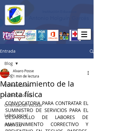
Institución Educativa
Antonio Holguín Garcés
Entrada
Blog
Alvaro Posse
Blog
1 min de lectura
Mantenimiento de la
Comunicados
planta física
Convocatorias
CONVOCATORIA PARA CONTRATAR EL 
Orientación escolar
SUMINISTRO DE SERVICIOS PARA EL 
Labor social
DESARROLLO DE LABORES DE 
MANTENIMIENTO CORRECTIVO Y 
PTAFI 3.0