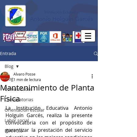
Institución Educativa
Antonio Holguín Garcés
Entrada
Blog
Alvaro Posse
Blog
1 min de lectura
Mantenimiento de Planta
Comunicados
Física
Convocatorias
La Institución Educativa Antonio 
Orientación escolar
Holguín Garcés, realiza la presente 
Labor social
convocatoria con el propósito de 
garantizar la prestación del servicio 
PTAFI 3.0