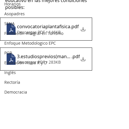
educativo en las mejores condiciones 
Horarios
posibles:
Asopadres
SENA
convocatoriaplantafisica
.pdf
Descargar PDF • 146KB
Formación Integral en Turismo
Enfoque Metodologico EPC
PGR
3.estudiosprevios(mantenimientoplantafisica 2022)
.pdf
Descargar PDF • 283KB
Educación Física R y D
Inglés
Rectoría
Democracia